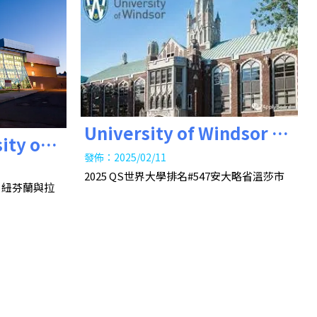
University of Windsor 溫
ity of
莎大學
發佈：2025/02/11
 紐芬蘭紀
2025 QS世界大學排名#547安大略省溫莎市
70 紐芬蘭與拉