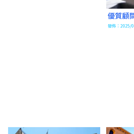
優質顧
容｜留
發佈：2025/0
薦｜