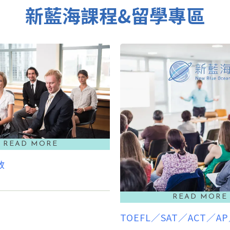
教
TOEFL／SAT／ACT／A