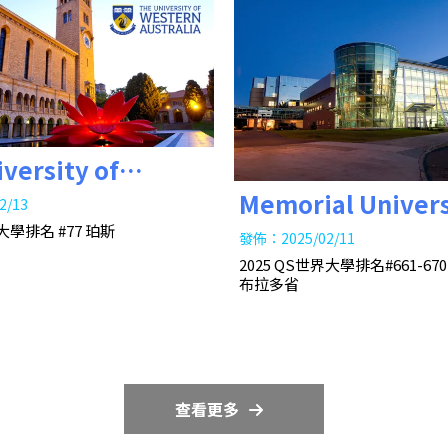
versity of
Memorial Univers
n Australia 西澳大
2/13
大學排名 #77 珀斯
Newfoundland
發佈：2025/02/11
2025 QS世界大學排名#661-6
念大學
布拉多省
查看更多