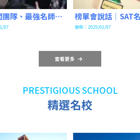
問團隊、最強名師陣
榜單會說話｜SAT
學代辦｜留學代辦推
SAT名師推薦｜
1/07
發佈：2025/01/07
查看更多
精選名校