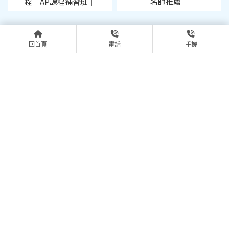
程｜AP課程補習班｜
名師推薦｜
回首頁
電話
手機
上一頁
04-22512418
@aip3410l