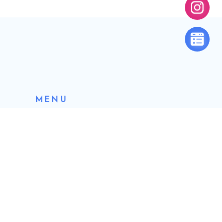
最新消息
關於新藍海
新藍海課程
留學專區
菁英培育
新藍海風雲榜
精選名校