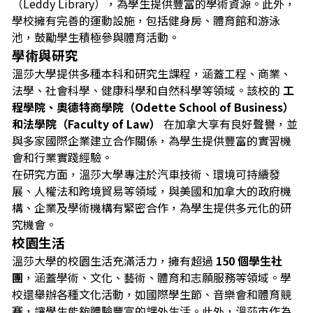
（Leddy Library），為學生提供豐富的學術資源。此外，
學校擁有完善的運動設施，包括健身房、體育館和游泳
池，鼓勵學生積極參與體育活動。
學術與研究
溫莎大學提供多種本科和研究生課程，涵蓋工程、商業、
法學、社會科學、健康科學和自然科學等領域。該校的
工
程學院、奧德特商學院（Odette School of Business）
和法學院（Faculty of Law）
在加拿大享有良好聲譽，並
與多家國際企業建立合作關係，為學生提供豐富的實習機
會和行業實踐經驗。
在研究方面，溫莎大學專注於汽車技術、環境可持續發
展、人權法和跨境貿易等領域，與美國和加拿大的政府機
構、企業及學術機構有緊密合作，為學生提供多元化的研
究機會。
校園生活
溫莎大學的校園生活充滿活力，擁有超過
150 個學生社
團
，涵蓋學術、文化、藝術、體育和志願服務等領域。學
校還舉辦各種文化活動，如國際學生節、音樂會和體育競
賽，讓學生能夠體驗豐富的課外生活。此外，溫莎市作為