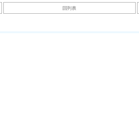
回列表
University of Alberta 
usie University 戴爾豪斯大學