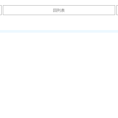
回列表
y of Wales, Trinity Saint David
Arts University Bournemo
威爾斯三一聖大衛大學
藝術大學